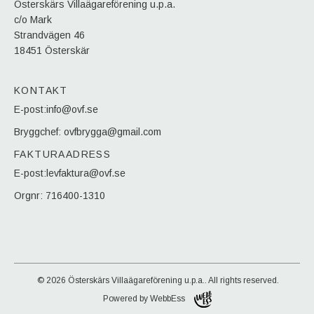
Österskärs Villaägareförening u.p.a.
c/o Mark
Strandvägen 46
18451 Österskär
KONTAKT
E-post:info@ovf.se
Bryggchef: ovfbrygga@gmail.com
FAKTURAADRESS
E-post:levfaktura@ovf.se
Orgnr: 716400-1310
© 2026
Österskärs Villaägareförening u.p.a.. All rights reserved.
Powered by WebbEss