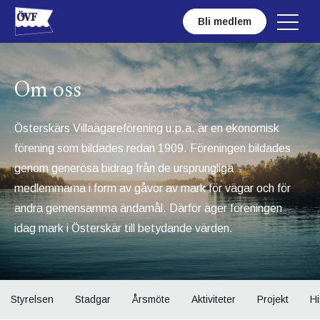
Bli medlem
Om oss
Österskärs Villaägareförening u.p.a. är en ekonomisk
förening som bildades redan 1909. Föreningen bildades
genom generösa bidrag från de ursprungliga
medlemmarna i form av gåvor av mark för vägar och för
andra gemensamma ändamål. Därför äger föreningen
idag mark i Österskär till betydande värden.
Styrelsen
Stadgar
Årsmöte
Aktiviteter
Projekt
Hi